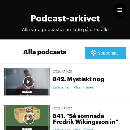
Podcast-arkivet
Alla våra podcasts samlade på ett ställe
Alla podcasts
2026-07-29
842. Mystiskt nog
Ladda ner
Visa i iTunes
2026-07-22
841. “Så somnade
Fredrik Wikingsson in”
Ladda ner
Visa i iTunes