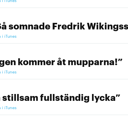
a i iTunes
Så somnade Fredrik Wikingss
a i iTunes
ngen kommer åt mupparna!”
a i iTunes
 stillsam fullständig lycka”
a i iTunes