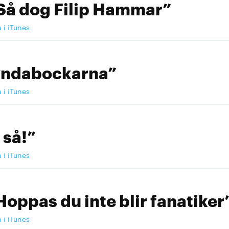
Så dog Filip Hammar”
a i iTunes
yndabockarna”
a i iTunes
 så!”
a i iTunes
Hoppas du inte blir fanatiker
a i iTunes