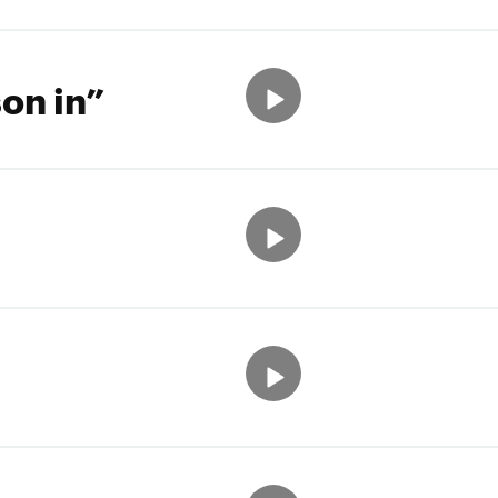
on in”