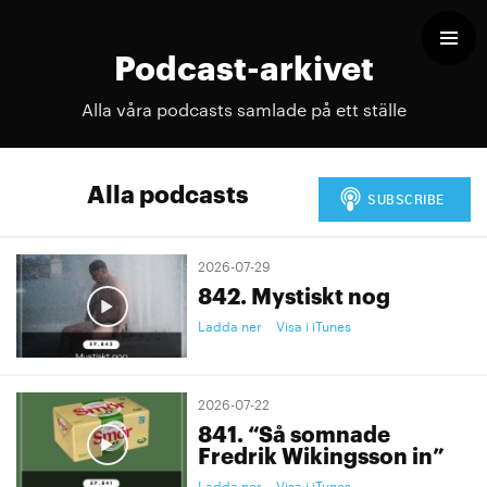
Podcast-arkivet
Alla våra podcasts samlade på ett ställe
Alla podcasts
2026-07-29
842. Mystiskt nog
Ladda ner
Visa i iTunes
2026-07-22
841. “Så somnade
Fredrik Wikingsson in”
Ladda ner
Visa i iTunes