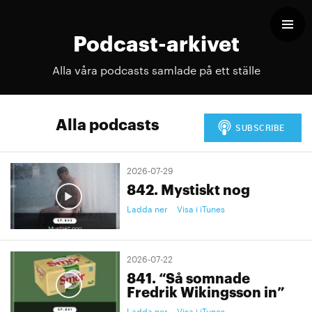
Podcast-arkivet
Alla våra podcasts samlade på ett ställe
Alla podcasts
2026-07-29
842. Mystiskt nog
Ladda ner
Visa i iTunes
2026-07-22
841. “Så somnade
Fredrik Wikingsson in”
Ladda ner
Visa i iTunes