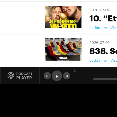
2026-07-06
10. “Et
Ladda ner
Vis
2026-07-01
838. S
Ladda ner
Vis
b
2026-07-01
9. "Ett
Ladda ner
Vis
2026-07-01
9. "Ett