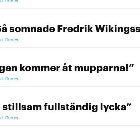
a i iTunes
Så somnade Fredrik Wikingss
a i iTunes
ngen kommer åt mupparna!”
a i iTunes
 stillsam fullständig lycka”
a i iTunes