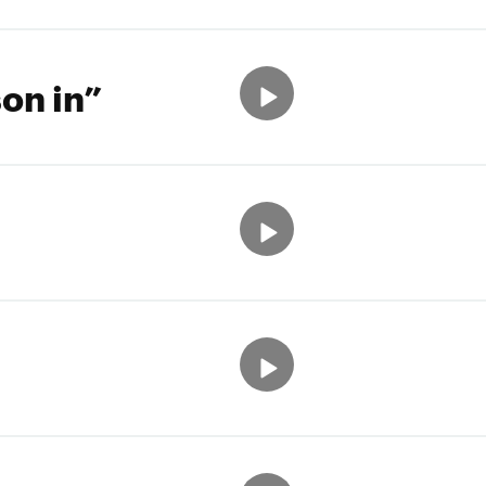
on in”