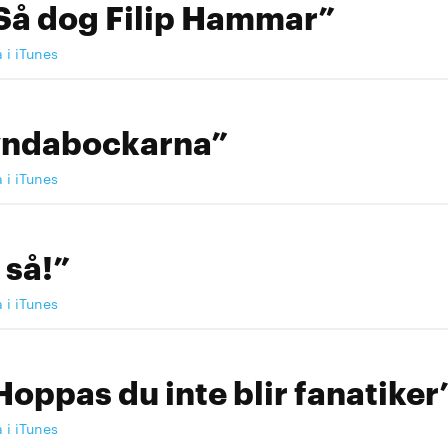
Så dog Filip Hammar”
a i iTunes
yndabockarna”
a i iTunes
 så!”
a i iTunes
Hoppas du inte blir fanatiker
a i iTunes