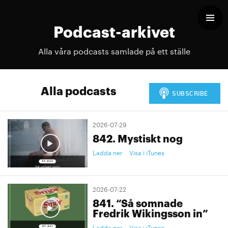
Podcast-arkivet
Alla våra podcasts samlade på ett ställe
Alla podcasts
2026-07-29
842. Mystiskt nog
Ladda ner
Visa i iTunes
2026-07-22
841. “Så somnade
Fredrik Wikingsson in”
Ladda ner
Visa i iTunes