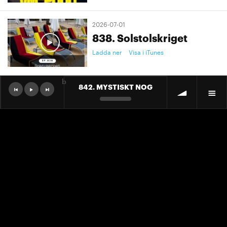
2026-07-01
838. Solstolskriget
Ladda ner
Visa i iTunes
b
842. MYSTISKT NOG
2026-07-01
9. "Ett landslag att älska"
Ladda ner
Visa i iTunes
2026-07-01
9. "Ett landslag att älska"
Ladda ner
Visa i iTunes
2026-06-30