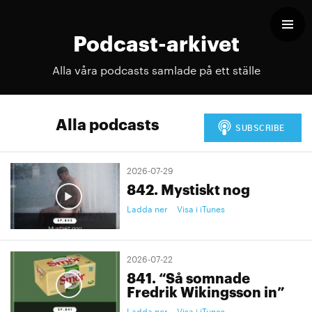
Podcast-arkivet
Alla våra podcasts samlade på ett ställe
Alla podcasts
2026-07-29
842. Mystiskt nog
Ladda ner
Visa i iTunes
2026-07-22
841. “Så somnade
Fredrik Wikingsson in”
Ladda ner
Visa i iTunes