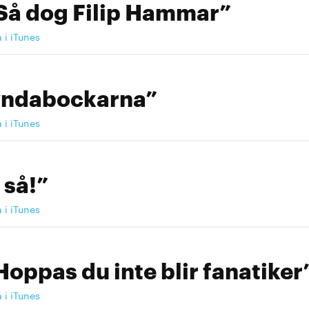
Så dog Filip Hammar”
a i iTunes
yndabockarna”
a i iTunes
 så!”
a i iTunes
Hoppas du inte blir fanatiker
a i iTunes