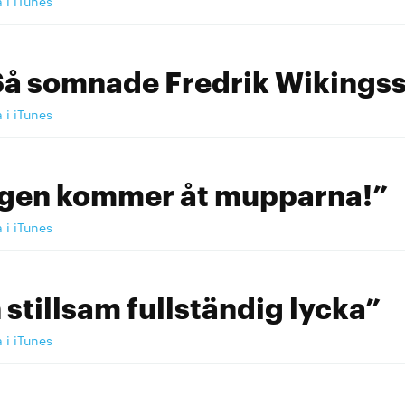
a i iTunes
Så somnade Fredrik Wikingss
a i iTunes
ngen kommer åt mupparna!”
a i iTunes
 stillsam fullständig lycka”
a i iTunes