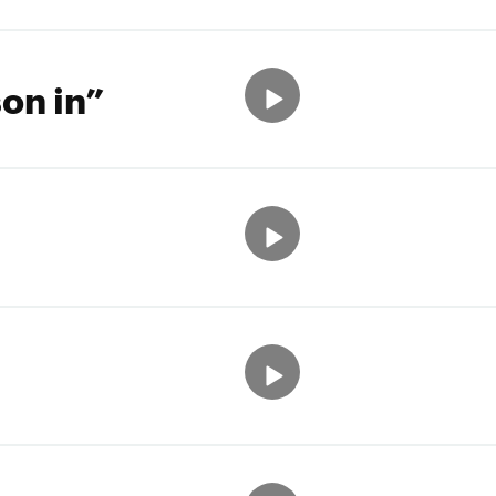
on in”