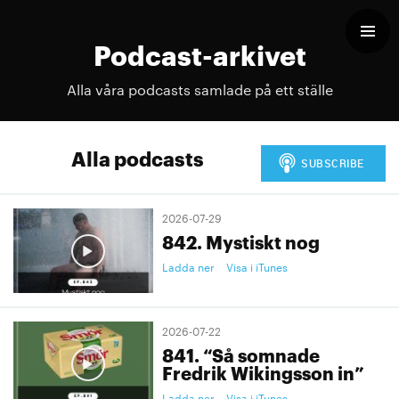
Podcast-arkivet
Alla våra podcasts samlade på ett ställe
Alla podcasts
2026-07-29
842. Mystiskt nog
Ladda ner
Visa i iTunes
2026-07-22
841. “Så somnade
Fredrik Wikingsson in”
Ladda ner
Visa i iTunes