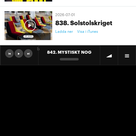
2026-07-01
838. Solstolskriget
Ladda ner
Visa i iTunes
b
842. MYSTISKT NOG
2026-07-01
9. "Ett landslag att älska"
Ladda ner
Visa i iTunes
2026-07-01
9. "Ett landslag att älska"
Ladda ner
Visa i iTunes
2026-06-30