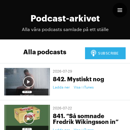
Podcast-arkivet
Alla våra podcasts samlade på ett ställe
Alla podcasts
2026-07-29
842. Mystiskt nog
Ladda ner
Visa i iTunes
2026-07-22
841. “Så somnade
Fredrik Wikingsson in”
Ladda ner
Visa i iTunes