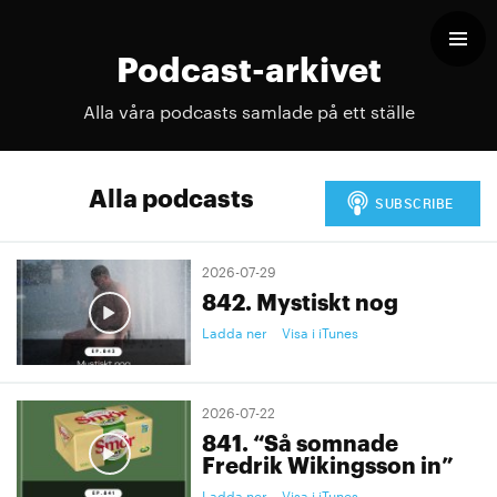
Podcast-arkivet
Alla våra podcasts samlade på ett ställe
Alla podcasts
2026-07-29
842. Mystiskt nog
Ladda ner
Visa i iTunes
2026-07-22
841. “Så somnade
Fredrik Wikingsson in”
Ladda ner
Visa i iTunes