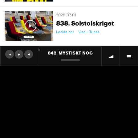
2026-07-01
838. Solstolskriget
Ladda ner
Visa i iTunes
b
842. MYSTISKT NOG
2026-07-01
9. "Ett landslag att älska"
Ladda ner
Visa i iTunes
2026-07-01
9. "Ett landslag att älska"
Ladda ner
Visa i iTunes
2026-06-30