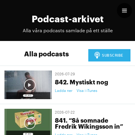
Podcast-arkivet
Alla våra podcasts samlade på ett ställe
Alla podcasts
2026-07-29
842. Mystiskt nog
Ladda ner
Visa i iTunes
2026-07-22
841. “Så somnade
Fredrik Wikingsson in”
Ladda ner
Visa i iTunes