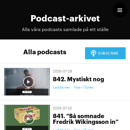
Podcast-arkivet
Alla våra podcasts samlade på ett ställe
Alla podcasts
2026-07-29
842. Mystiskt nog
Ladda ner
Visa i iTunes
2026-07-22
841. “Så somnade
Fredrik Wikingsson in”
Ladda ner
Visa i iTunes