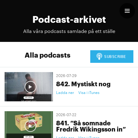
Podcast-arkivet
Alla våra podcasts samlade på ett ställe
Alla podcasts
2026-07-29
842. Mystiskt nog
Ladda ner
Visa i iTunes
2026-07-22
841. “Så somnade
Fredrik Wikingsson in”
Ladda ner
Visa i iTunes