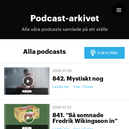
Podcast-arkivet
Alla våra podcasts samlade på ett ställe
Alla podcasts
2026-07-29
842. Mystiskt nog
Ladda ner
Visa i iTunes
2026-07-22
841. “Så somnade
Fredrik Wikingsson in”
Ladda ner
Visa i iTunes