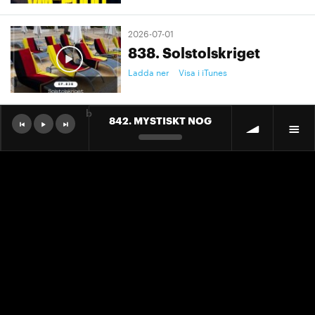
2026-07-01
838. Solstolskriget
Ladda ner
Visa i iTunes
b
842. MYSTISKT NOG
2026-07-01
9. "Ett landslag att älska"
Ladda ner
Visa i iTunes
2026-07-01
9. "Ett landslag att älska"
Ladda ner
Visa i iTunes
2026-06-30