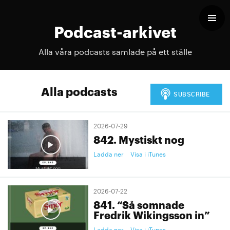
Podcast-arkivet
Alla våra podcasts samlade på ett ställe
Alla podcasts
2026-07-29
842. Mystiskt nog
Ladda ner
Visa i iTunes
2026-07-22
841. “Så somnade
Fredrik Wikingsson in”
Ladda ner
Visa i iTunes