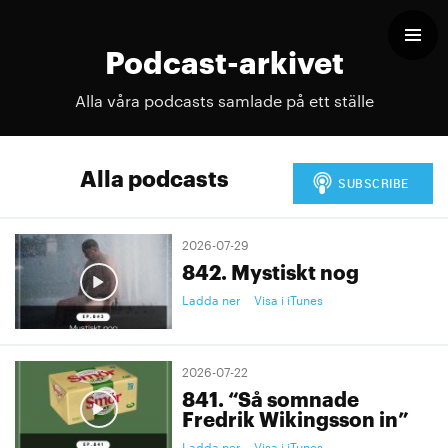
Podcast-arkivet
Alla våra podcasts samlade på ett ställe
Alla podcasts
2026-07-29
842. Mystiskt nog
Ladda ner
Visa i iTunes
2026-07-22
841. “Så somnade
Fredrik Wikingsson in”
Ladda ner
Visa i iTunes