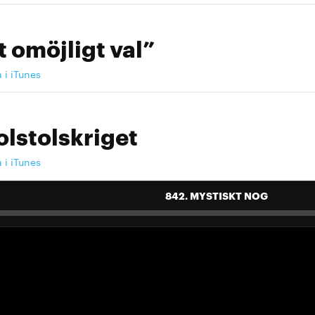
t omöjligt val”
a i iTunes
olstolskriget
a i iTunes
842. MYSTISKT NOG
 landslag att älska"
a i iTunes
 landslag att älska"