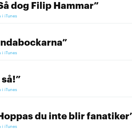
Så dog Filip Hammar”
a i iTunes
yndabockarna”
a i iTunes
 så!”
a i iTunes
Hoppas du inte blir fanatiker
a i iTunes