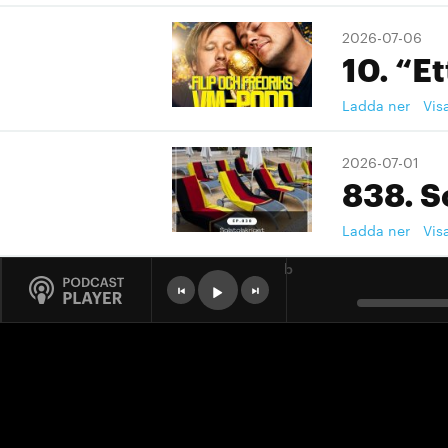
2026-07-06
10. “Et
Ladda ner
Vis
2026-07-01
838. S
Ladda ner
Vis
b
2026-07-01
9. "Ett
Ladda ner
Vis
2026-07-01
9. "Ett