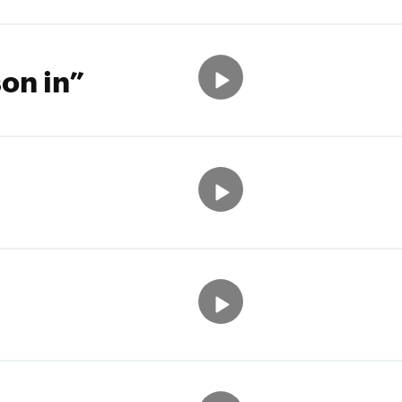
on in”