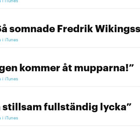
a i iTunes
Så somnade Fredrik Wikingss
a i iTunes
ngen kommer åt mupparna!”
a i iTunes
 stillsam fullständig lycka”
a i iTunes