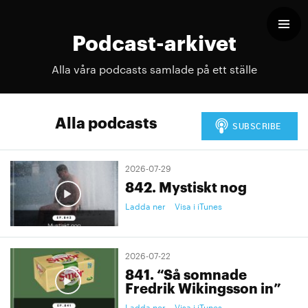
Podcast-arkivet
Alla våra podcasts samlade på ett ställe
Alla podcasts
2026-07-29
842. Mystiskt nog
Ladda ner
Visa i iTunes
2026-07-22
841. “Så somnade
Fredrik Wikingsson in”
Ladda ner
Visa i iTunes