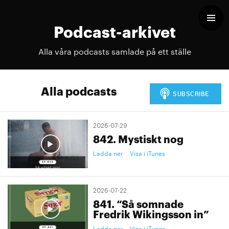
Podcast-arkivet
Alla våra podcasts samlade på ett ställe
Alla podcasts
2026-07-29
842. Mystiskt nog
Ladda ner
Visa i iTunes
2026-07-22
841. “Så somnade
Fredrik Wikingsson in”
Ladda ner
Visa i iTunes