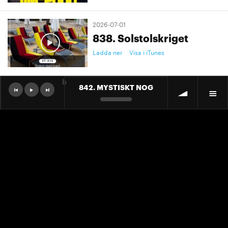
2026-07-01
838. Solstolskriget
Ladda ner
Visa i iTunes
b
842. MYSTISKT NOG
2026-07-01
9. "Ett landslag att älska"
Ladda ner
Visa i iTunes
2026-07-01
9. "Ett landslag att älska"
Ladda ner
Visa i iTunes
2026-06-30