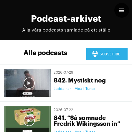
Podcast-arkivet
Alla våra podcasts samlade på ett ställe
Alla podcasts
2026-07-29
842. Mystiskt nog
Ladda ner
Visa i iTunes
2026-07-22
841. “Så somnade
Fredrik Wikingsson in”
Ladda ner
Visa i iTunes