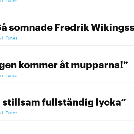
a i iTunes
Så somnade Fredrik Wikingss
a i iTunes
ngen kommer åt mupparna!”
a i iTunes
 stillsam fullständig lycka”
a i iTunes