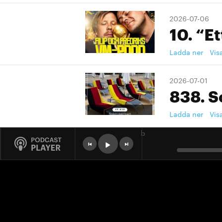
2026-07-06
10. “Et
Ladda ner
Vis
2026-07-01
838. S
Ladda ner
Vis
b
2026-07-01
9. "Ett
Ladda ner
Vis
2026-07-01
9. "Ett