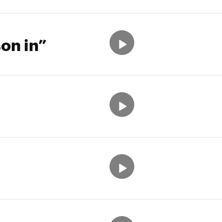
on in”