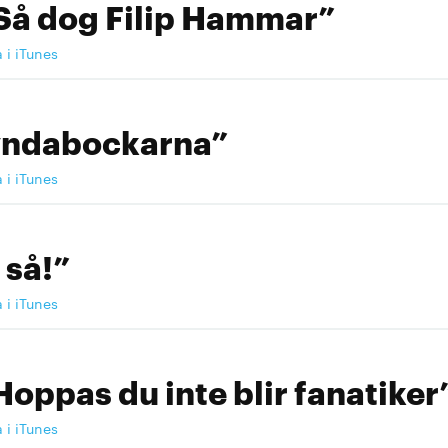
Så dog Filip Hammar”
a i iTunes
yndabockarna”
a i iTunes
 så!”
a i iTunes
Hoppas du inte blir fanatiker
a i iTunes