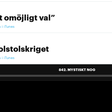
t omöjligt val”
a i iTunes
olstolskriget
a i iTunes
842. MYSTISKT NOG
 landslag att älska"
a i iTunes
 landslag att älska"