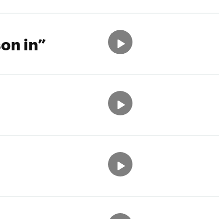
on in”