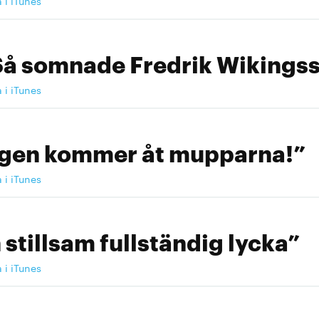
a i iTunes
Så somnade Fredrik Wikingss
a i iTunes
ngen kommer åt mupparna!”
a i iTunes
 stillsam fullständig lycka”
a i iTunes