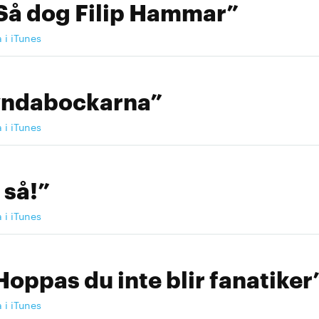
Så dog Filip Hammar”
a i iTunes
yndabockarna”
a i iTunes
 så!”
a i iTunes
Hoppas du inte blir fanatiker
a i iTunes