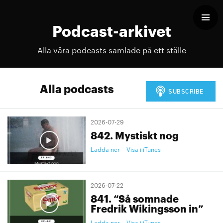
Podcast-arkivet
Alla våra podcasts samlade på ett ställe
Alla podcasts
2026-07-29
842. Mystiskt nog
Ladda ner
Visa i iTunes
2026-07-22
841. “Så somnade
Fredrik Wikingsson in”
Ladda ner
Visa i iTunes