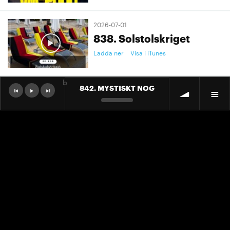
2026-07-01
838. Solstolskriget
Ladda ner
Visa i iTunes
b
842. MYSTISKT NOG
2026-07-01
9. "Ett landslag att älska"
Ladda ner
Visa i iTunes
2026-07-01
9. "Ett landslag att älska"
Ladda ner
Visa i iTunes
2026-06-30