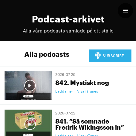
Podcast-arkivet
Alla våra podcasts samlade på ett ställe
Alla podcasts
2026-07-29
842. Mystiskt nog
Ladda ner
Visa i iTunes
2026-07-22
841. “Så somnade
Fredrik Wikingsson in”
Ladda ner
Visa i iTunes