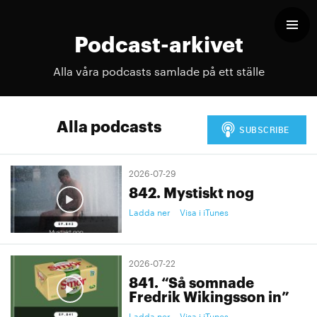
Podcast-arkivet
Alla våra podcasts samlade på ett ställe
Alla podcasts
2026-07-29
842. Mystiskt nog
Ladda ner
Visa i iTunes
2026-07-22
841. “Så somnade
Fredrik Wikingsson in”
Ladda ner
Visa i iTunes