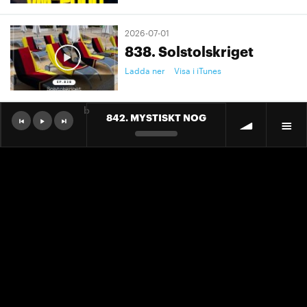
2026-07-01
838. Solstolskriget
Ladda ner
Visa i iTunes
b
842. MYSTISKT NOG
2026-07-01
9. "Ett landslag att älska"
Ladda ner
Visa i iTunes
2026-07-01
9. "Ett landslag att älska"
Ladda ner
Visa i iTunes
2026-06-30