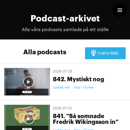
Podcast-arkivet
Alla våra podcasts samlade på ett ställe
Alla podcasts
2026-07-29
842. Mystiskt nog
Ladda ner
Visa i iTunes
2026-07-22
841. “Så somnade
Fredrik Wikingsson in”
Ladda ner
Visa i iTunes