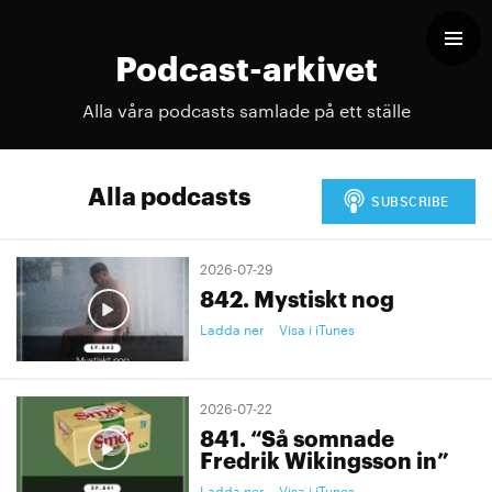
Podcast-arkivet
Alla våra podcasts samlade på ett ställe
Alla podcasts
2026-07-29
842. Mystiskt nog
Ladda ner
Visa i iTunes
2026-07-22
841. “Så somnade
Fredrik Wikingsson in”
Ladda ner
Visa i iTunes