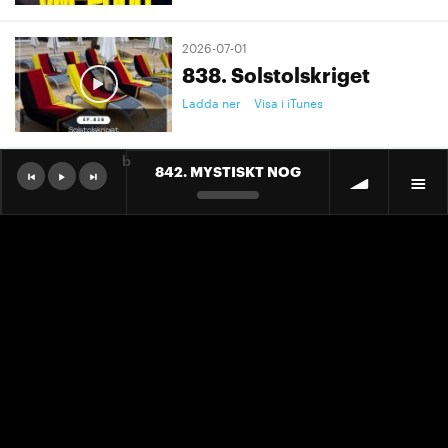
2026-07-01
838. Solstolskriget
Ladda ner
Visa i iTunes
b
842. MYSTISKT NOG
2026-07-01
9. "Ett landslag att älska"
Ladda ner
Visa i iTunes
2026-07-01
9. "Ett landslag att älska"
Ladda ner
Visa i iTunes
2026-06-30