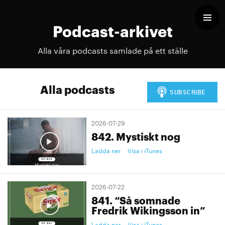
Podcast-arkivet
Alla våra podcasts samlade på ett ställe
Alla podcasts
2026-07-29
842. Mystiskt nog
Ladda ner
Visa i iTunes
2026-07-22
841. “Så somnade
Fredrik Wikingsson in”
Ladda ner
Visa i iTunes