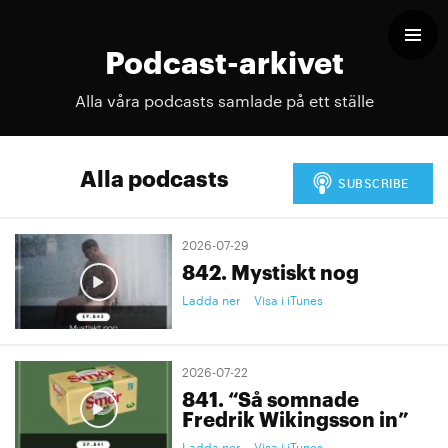
Podcast-arkivet
Alla våra podcasts samlade på ett ställe
Alla podcasts
2026-07-29
842. Mystiskt nog
Ladda ner
Visa i iTunes
2026-07-22
841. “Så somnade
Fredrik Wikingsson in”
Ladda ner
Visa i iTunes