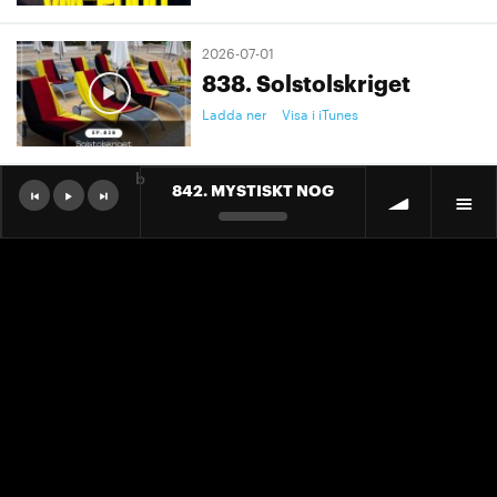
2026-07-01
838. Solstolskriget
Ladda ner
Visa i iTunes
b
842. MYSTISKT NOG
2026-07-01
9. "Ett landslag att älska"
Ladda ner
Visa i iTunes
2026-07-01
9. "Ett landslag att älska"
Ladda ner
Visa i iTunes
2026-06-30