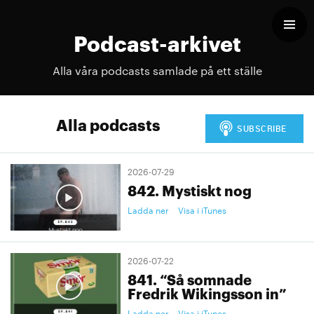
Podcast-arkivet
Alla våra podcasts samlade på ett ställe
Alla podcasts
2026-07-29
842. Mystiskt nog
Ladda ner
Visa i iTunes
2026-07-22
841. “Så somnade
Fredrik Wikingsson in”
Ladda ner
Visa i iTunes