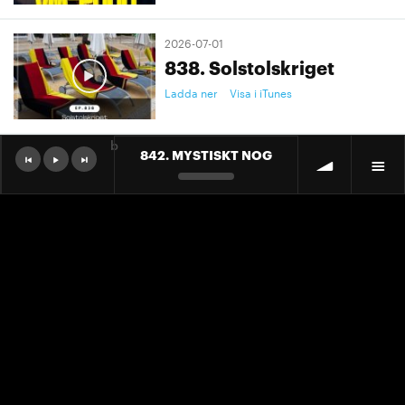
2026-07-01
838. Solstolskriget
Ladda ner
Visa i iTunes
b
842. MYSTISKT NOG
2026-07-01
9. "Ett landslag att älska"
Ladda ner
Visa i iTunes
2026-07-01
9. "Ett landslag att älska"
Ladda ner
Visa i iTunes
2026-06-30