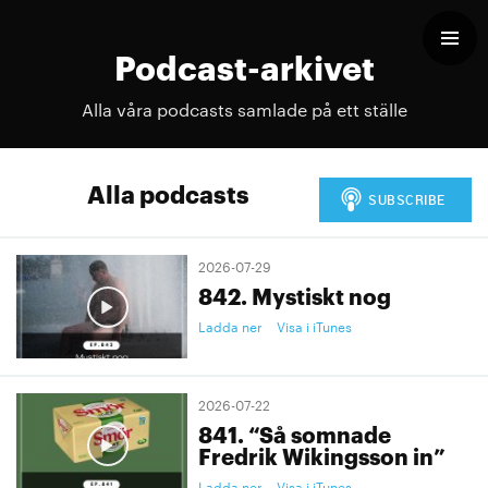
Podcast-arkivet
Alla våra podcasts samlade på ett ställe
Alla podcasts
2026-07-29
842. Mystiskt nog
Ladda ner
Visa i iTunes
2026-07-22
841. “Så somnade
Fredrik Wikingsson in”
Ladda ner
Visa i iTunes