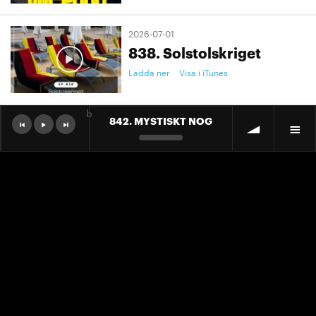
2026-07-01
838. Solstolskriget
Ladda ner
Visa i iTunes
b
842. MYSTISKT NOG
2026-07-01
9. "Ett landslag att älska"
Ladda ner
Visa i iTunes
2026-07-01
9. "Ett landslag att älska"
Ladda ner
Visa i iTunes
2026-06-30