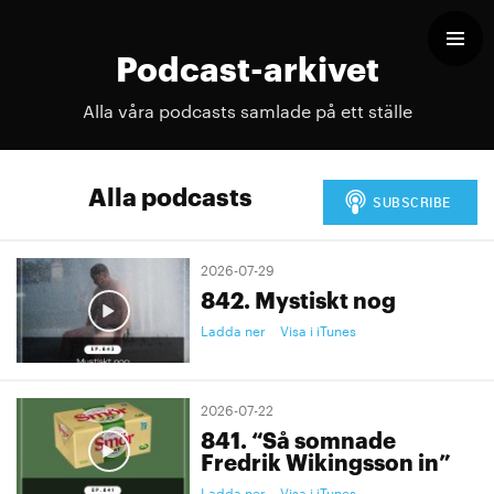
Podcast-arkivet
Alla våra podcasts samlade på ett ställe
Alla podcasts
2026-07-29
842. Mystiskt nog
Ladda ner
Visa i iTunes
2026-07-22
841. “Så somnade
Fredrik Wikingsson in”
Ladda ner
Visa i iTunes