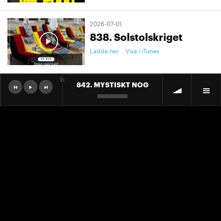
2026-07-01
838. Solstolskriget
Ladda ner
Visa i iTunes
b
842. MYSTISKT NOG
2026-07-01
9. "Ett landslag att älska"
Ladda ner
Visa i iTunes
2026-07-01
9. "Ett landslag att älska"
Ladda ner
Visa i iTunes
2026-06-30