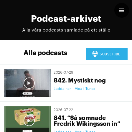
Podcast-arkivet
Alla våra podcasts samlade på ett ställe
Alla podcasts
2026-07-29
842. Mystiskt nog
Ladda ner
Visa i iTunes
2026-07-22
841. “Så somnade
Fredrik Wikingsson in”
Ladda ner
Visa i iTunes