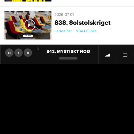
2026-07-01
838. Solstolskriget
Ladda ner
Visa i iTunes
b
842. MYSTISKT NOG
2026-07-01
9. "Ett landslag att älska"
Ladda ner
Visa i iTunes
2026-07-01
9. "Ett landslag att älska"
Ladda ner
Visa i iTunes
2026-06-30