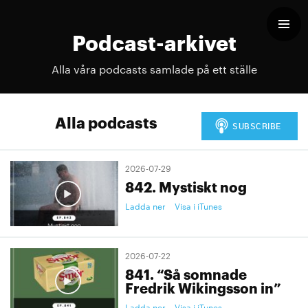
Podcast-arkivet
Alla våra podcasts samlade på ett ställe
Alla podcasts
2026-07-29
842. Mystiskt nog
Ladda ner
Visa i iTunes
2026-07-22
841. “Så somnade
Fredrik Wikingsson in”
Ladda ner
Visa i iTunes