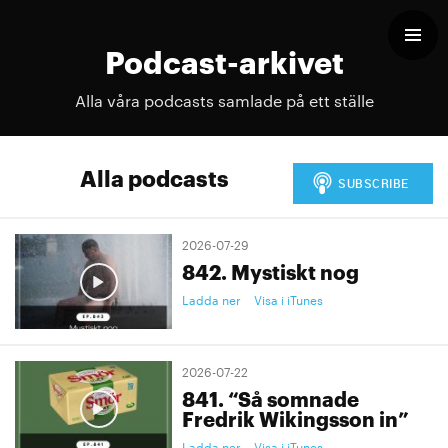
Podcast-arkivet
Alla våra podcasts samlade på ett ställe
Alla podcasts
2026-07-29
842. Mystiskt nog
Ladda ner
Visa i iTunes
2026-07-22
841. “Så somnade
Fredrik Wikingsson in”
Ladda ner
Visa i iTunes