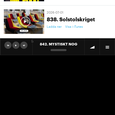
2026-07-01
838. Solstolskriget
Ladda ner
Visa i iTunes
b
842. MYSTISKT NOG
2026-07-01
9. "Ett landslag att älska"
Ladda ner
Visa i iTunes
2026-07-01
9. "Ett landslag att älska"
Ladda ner
Visa i iTunes
2026-06-30