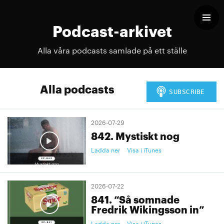
Podcast-arkivet
Alla våra podcasts samlade på ett ställe
Alla podcasts
2026-07-29
842. Mystiskt nog
Ladda ner
Visa i iTunes
2026-07-22
841. “Så somnade
Fredrik Wikingsson in”
Ladda ner
Visa i iTunes