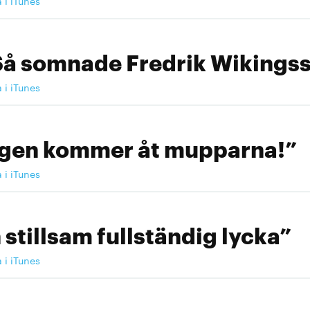
a i iTunes
Så somnade Fredrik Wikingss
a i iTunes
ngen kommer åt mupparna!”
a i iTunes
 stillsam fullständig lycka”
a i iTunes