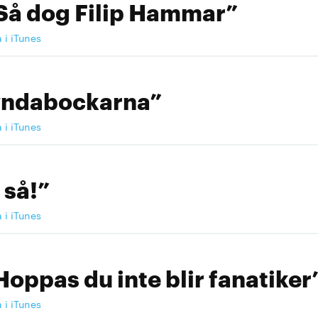
Så dog Filip Hammar”
a i iTunes
yndabockarna”
a i iTunes
 så!”
a i iTunes
Hoppas du inte blir fanatiker
a i iTunes