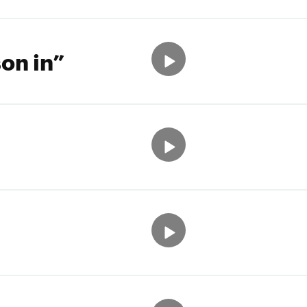
on in”