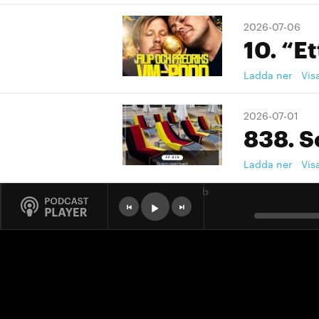
2026-07-06
10. “Et
Ladda ner
Vis
2026-07-01
838. S
Ladda ner
Vis
b
2026-07-01
9. "Ett
Ladda ner
Vis
2026-07-01
9. "Ett