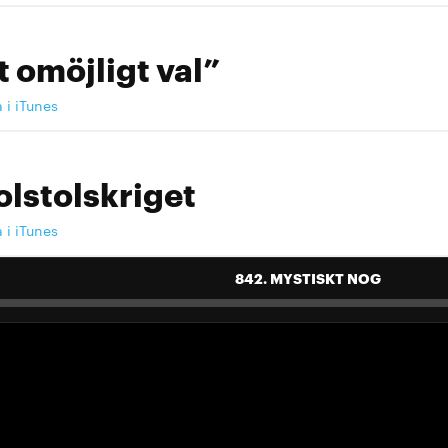
t omöjligt val”
a i iTunes
olstolskriget
a i iTunes
842. MYSTISKT NOG
 landslag att älska"
a i iTunes
 landslag att älska"