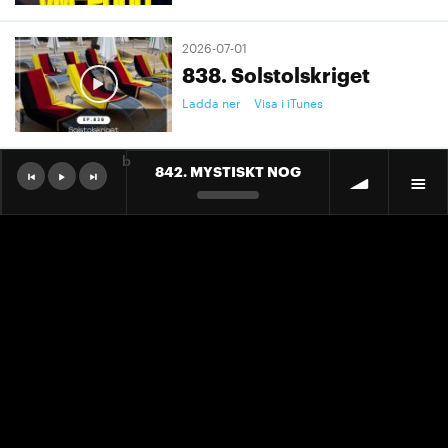
2026-07-01
838. Solstolskriget
Ladda ner
Visa i iTunes
b
842. MYSTISKT NOG
2026-07-01
9. "Ett landslag att älska"
Ladda ner
Visa i iTunes
2026-07-01
9. "Ett landslag att älska"
Ladda ner
Visa i iTunes
2026-06-30