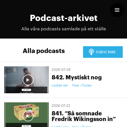
Podcast-arkivet
Alla våra podcasts samlade på ett ställe
Alla podcasts
2026-07-29
842. Mystiskt nog
Ladda ner
Visa i iTunes
2026-07-22
841. “Så somnade
Fredrik Wikingsson in”
Ladda ner
Visa i iTunes