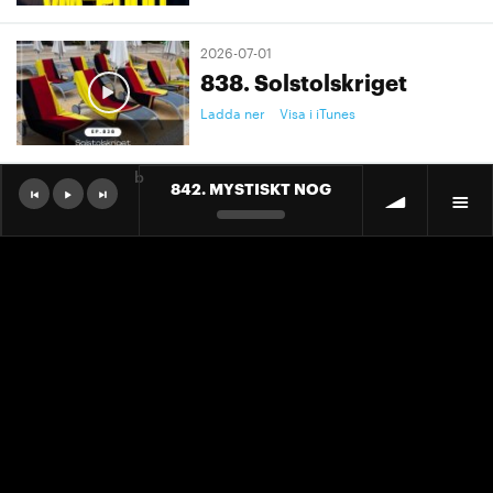
2026-07-01
838. Solstolskriget
Ladda ner
Visa i iTunes
b
842. MYSTISKT NOG
2026-07-01
9. "Ett landslag att älska"
Ladda ner
Visa i iTunes
2026-07-01
9. "Ett landslag att älska"
Ladda ner
Visa i iTunes
2026-06-30