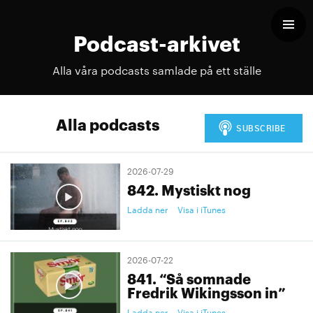
Podcast-arkivet
Alla våra podcasts samlade på ett ställe
Alla podcasts
2026-07-29
842. Mystiskt nog
Ladda ner
Visa i iTunes
2026-07-22
841. “Så somnade
Fredrik Wikingsson in”
Ladda ner
Visa i iTunes