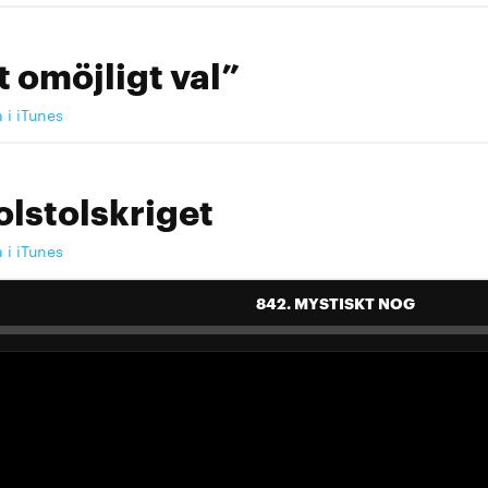
t omöjligt val”
a i iTunes
olstolskriget
a i iTunes
842. MYSTISKT NOG
 landslag att älska"
a i iTunes
 landslag att älska"