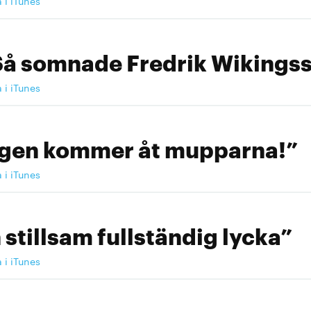
a i iTunes
Så somnade Fredrik Wikingss
a i iTunes
ngen kommer åt mupparna!”
a i iTunes
 stillsam fullständig lycka”
a i iTunes