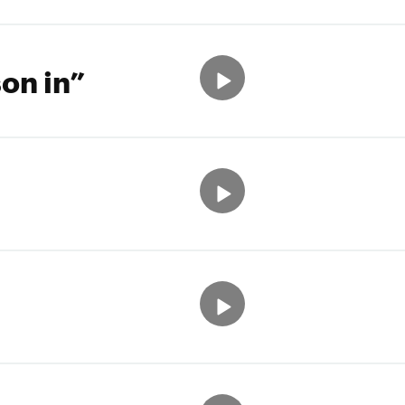
on in”