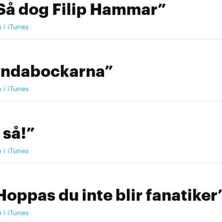
Så dog Filip Hammar”
a i iTunes
yndabockarna”
a i iTunes
 så!”
a i iTunes
Hoppas du inte blir fanatiker
a i iTunes