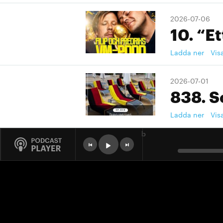
2026-07-06
10. “Et
Ladda ner
Vis
2026-07-01
838. S
Ladda ner
Vis
b
2026-07-01
9. "Ett
Ladda ner
Vis
2026-07-01
9. "Ett