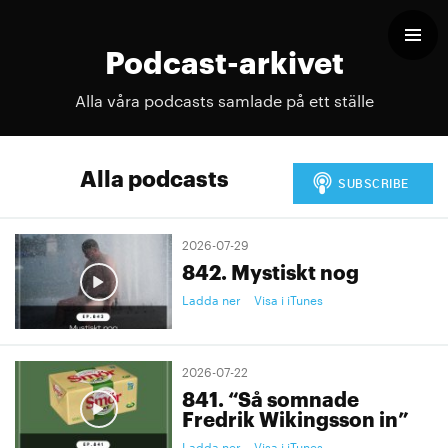
Podcast-arkivet
Alla våra podcasts samlade på ett ställe
Alla podcasts
2026-07-29
842. Mystiskt nog
Ladda ner
Visa i iTunes
2026-07-22
841. “Så somnade
Fredrik Wikingsson in”
Ladda ner
Visa i iTunes