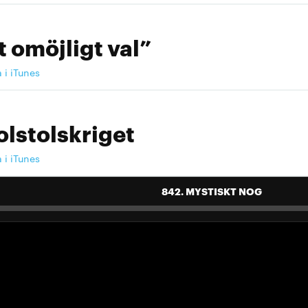
t omöjligt val”
a i iTunes
olstolskriget
a i iTunes
842. MYSTISKT NOG
 landslag att älska"
a i iTunes
 landslag att älska"