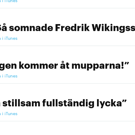
a i iTunes
Så somnade Fredrik Wikingss
a i iTunes
ngen kommer åt mupparna!”
a i iTunes
 stillsam fullständig lycka”
a i iTunes