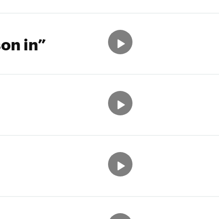
on in”