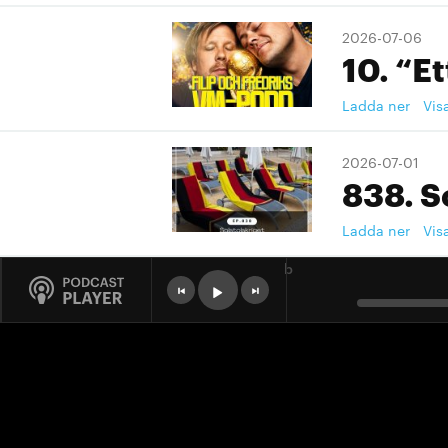
2026-07-06
10. “Et
Ladda ner
Vis
2026-07-01
838. S
Ladda ner
Vis
b
2026-07-01
9. "Ett
Ladda ner
Vis
2026-07-01
9. "Ett