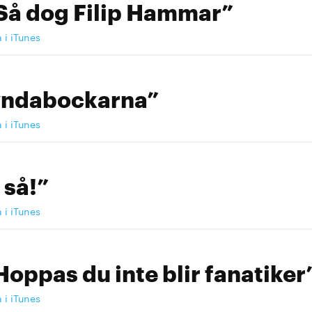
Så dog Filip Hammar”
a i iTunes
yndabockarna”
a i iTunes
 så!”
a i iTunes
Hoppas du inte blir fanatiker
a i iTunes