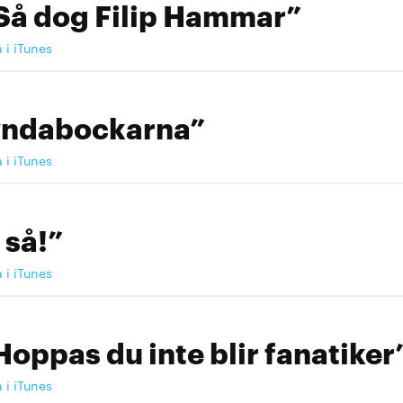
Så dog Filip Hammar”
a i iTunes
yndabockarna”
a i iTunes
 så!”
a i iTunes
Hoppas du inte blir fanatiker
a i iTunes