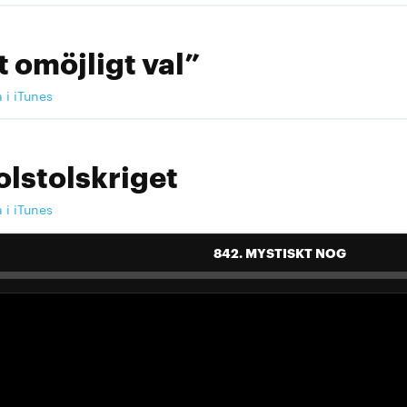
t omöjligt val”
a i iTunes
olstolskriget
a i iTunes
842. MYSTISKT NOG
 landslag att älska"
a i iTunes
 landslag att älska"