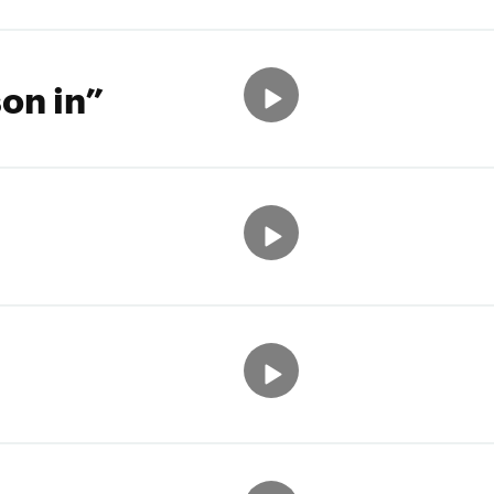
on in”