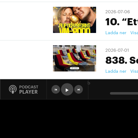
2026-07-06
10. “Et
Ladda ner
Vis
2026-07-01
838. S
Ladda ner
Vis
b
2026-07-01
9. "Ett
Ladda ner
Vis
2026-07-01
9. "Ett