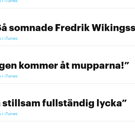
a i iTunes
Så somnade Fredrik Wikingss
a i iTunes
ngen kommer åt mupparna!”
a i iTunes
 stillsam fullständig lycka”
a i iTunes