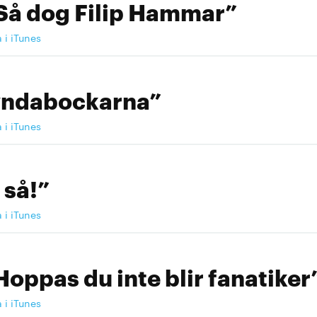
Så dog Filip Hammar”
a i iTunes
yndabockarna”
a i iTunes
 så!”
a i iTunes
Hoppas du inte blir fanatiker
a i iTunes