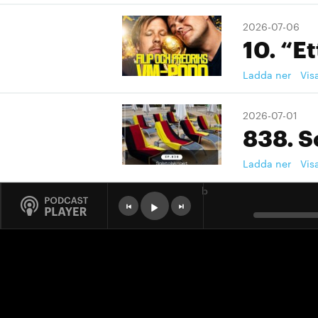
2026-07-06
10. “Et
Ladda ner
Vis
2026-07-01
838. S
Ladda ner
Vis
b
2026-07-01
9. "Ett
Ladda ner
Vis
2026-07-01
9. "Ett