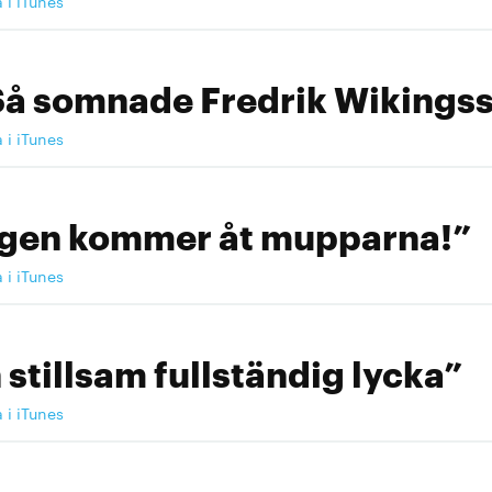
a i iTunes
Så somnade Fredrik Wikingss
a i iTunes
ngen kommer åt mupparna!”
a i iTunes
 stillsam fullständig lycka”
a i iTunes