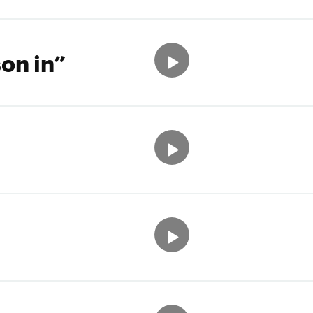
on in”