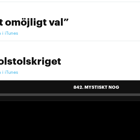
t omöjligt val”
a i iTunes
olstolskriget
a i iTunes
842. MYSTISKT NOG
 landslag att älska"
a i iTunes
 landslag att älska"