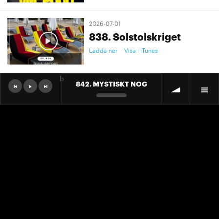
2026-07-01
838. Solstolskriget
Ladda ner
Visa i iTunes
b
842. MYSTISKT NOG
2026-07-01
9. "Ett landslag att älska"
Ladda ner
Visa i iTunes
2026-07-01
9. "Ett landslag att älska"
Ladda ner
Visa i iTunes
2026-06-30