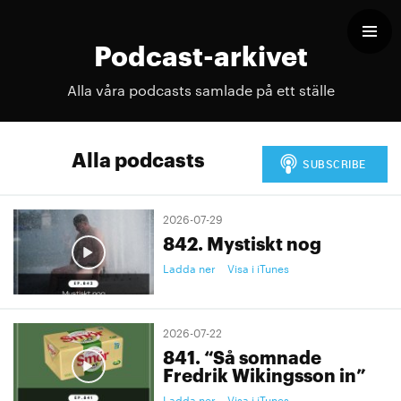
Podcast-arkivet
Alla våra podcasts samlade på ett ställe
Alla podcasts
2026-07-29
842. Mystiskt nog
Ladda ner
Visa i iTunes
2026-07-22
841. “Så somnade
Fredrik Wikingsson in”
Ladda ner
Visa i iTunes