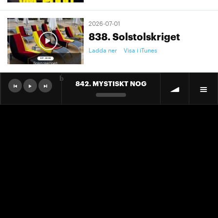
2026-07-01
838. Solstolskriget
Ladda ner
Visa i iTunes
b
842. MYSTISKT NOG
2026-07-01
9. "Ett landslag att älska"
Ladda ner
Visa i iTunes
2026-07-01
9. "Ett landslag att älska"
Ladda ner
Visa i iTunes
2026-06-30