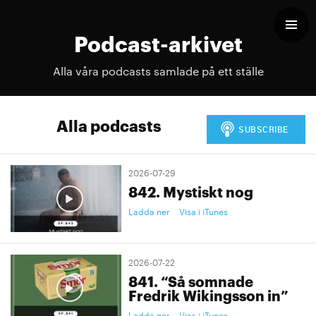
Podcast-arkivet
Alla våra podcasts samlade på ett ställe
Alla podcasts
2026-07-29
842. Mystiskt nog
Ladda ner
Visa i iTunes
2026-07-22
841. “Så somnade
Fredrik Wikingsson in”
Ladda ner
Visa i iTunes