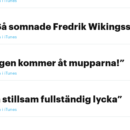
a i iTunes
Så somnade Fredrik Wikingss
a i iTunes
ngen kommer åt mupparna!”
a i iTunes
 stillsam fullständig lycka”
a i iTunes