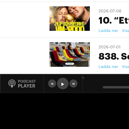
2026-07-06
10. “Et
Ladda ner
Vis
2026-07-01
838. S
Ladda ner
Vis
b
2026-07-01
9. "Ett
Ladda ner
Vis
2026-07-01
9. "Ett