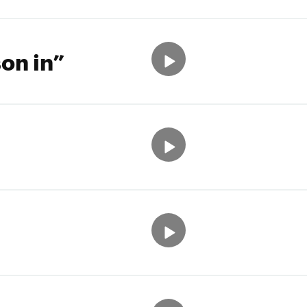
on in”