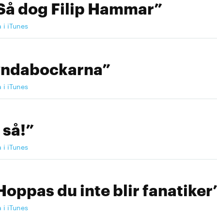
Så dog Filip Hammar”
a i iTunes
yndabockarna”
a i iTunes
 så!”
a i iTunes
Hoppas du inte blir fanatiker
a i iTunes