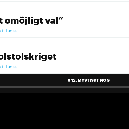
t omöjligt val”
a i iTunes
olstolskriget
a i iTunes
842. MYSTISKT NOG
 landslag att älska"
a i iTunes
 landslag att älska"