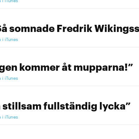
a i iTunes
Så somnade Fredrik Wikingss
a i iTunes
ngen kommer åt mupparna!”
a i iTunes
 stillsam fullständig lycka”
a i iTunes