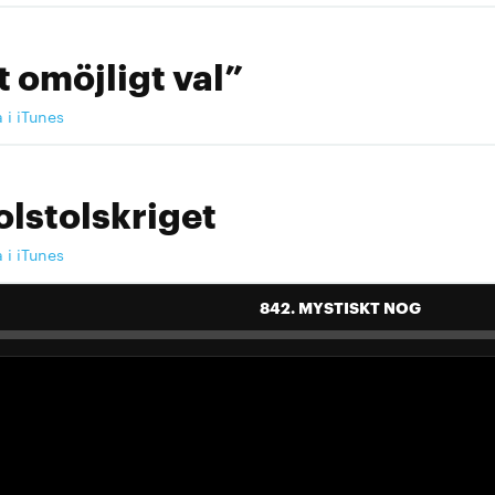
t omöjligt val”
a i iTunes
olstolskriget
a i iTunes
842. MYSTISKT NOG
 landslag att älska"
a i iTunes
 landslag att älska"