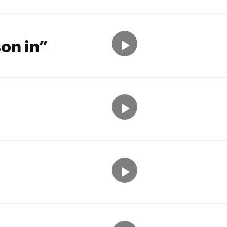
on in”