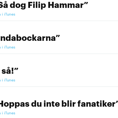
Så dog Filip Hammar”
a i iTunes
yndabockarna”
a i iTunes
 så!”
a i iTunes
Hoppas du inte blir fanatiker
a i iTunes