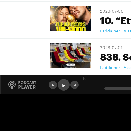
2026-07-06
10. “Et
Ladda ner
Vis
2026-07-01
838. S
Ladda ner
Vis
b
2026-07-01
9. "Ett
Ladda ner
Vis
2026-07-01
9. "Ett