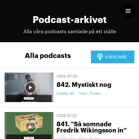
Podcast-arkivet
Alla våra podcasts samlade på ett ställe
Alla podcasts
2026-07-29
842. Mystiskt nog
Ladda ner
Visa i iTunes
2026-07-22
841. “Så somnade
Fredrik Wikingsson in”
Ladda ner
Visa i iTunes